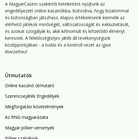
A MagyarCasino szakértői betekintést nyújtunk az
engedélyezett online kaszinókba, biztosítva, hogy bizalommal
és biztonságban játszhass. Alapos értékeléseink kiemelik az
elérhető játékok minőségét, változatosságát és exkluzivitását,
és azokat szolgálják ki, akik kifinomult és kifizetődő élményt
keresnek. A felelősségteljes játék áll tevékenységünk
középpontjában - a tudás és a kontroll vezet az igazi
élvezethez!
Útmutatók
Online kaszinó útmutató
Szerencsejáték Engedélyek
Megforgatási követelmények
Az RNG magyarázata
Magyar póker versenyek
Póker szabályok