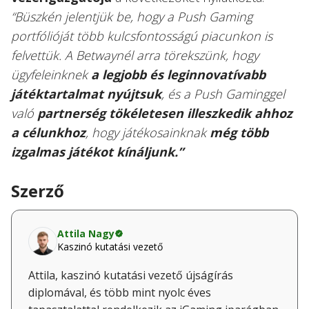
“Büszkén jelentjük be, hogy a Push Gaming
portfólióját több kulcsfontosságú piacunkon is
felvettük.
A Betwaynél arra törekszünk, hogy
ügyfeleinknek
a legjobb és leginnovatívabb
játéktartalmat nyújtsuk
, és a Push Gaminggel
való
partnerség tökéletesen illeszkedik ahhoz
a célunkhoz
, hogy játékosainknak
még több
izgalmas játékot kínáljunk.”
Szerző
Attila Nagy
Kaszinó kutatási vezető
Attila, kaszinó kutatási vezető újságírás
diplomával, és több mint nyolc éves