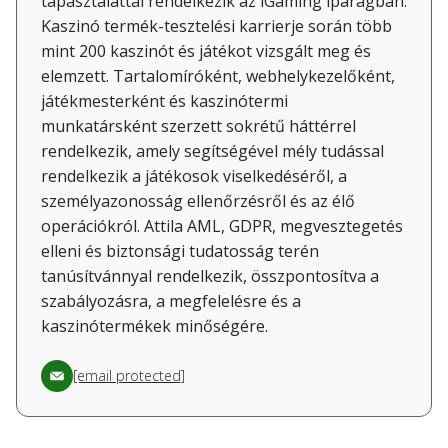
tapasztalattal rendelkezik az iGaming iparágban.
Kaszinó termék-tesztelési karrierje során több
mint 200 kaszinót és játékot vizsgált meg és
elemzett. Tartalomíróként, webhelykezelőként,
játékmesterként és kaszinótermi
munkatársként szerzett sokrétű háttérrel
rendelkezik, amely segítségével mély tudással
rendelkezik a játékosok viselkedéséről, a
személyazonosság ellenőrzésről és az élő
operációkról. Attila AML, GDPR, megvesztegetés
elleni és biztonsági tudatosság terén
tanúsítvánnyal rendelkezik, összpontosítva a
szabályozásra, a megfelelésre és a
kaszinótermékek minőségére.
[email protected]