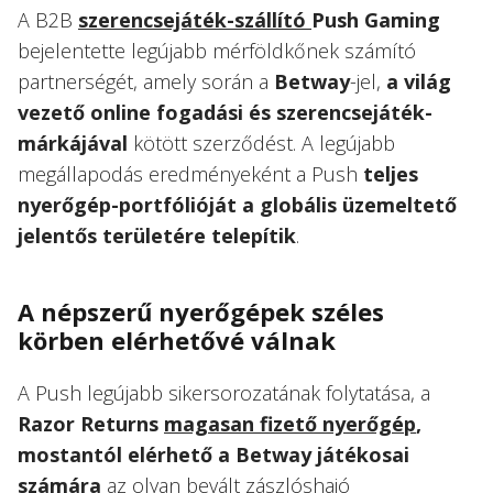
A B2B
szerencsejáték-szállító
Push Gaming
bejelentette legújabb mérföldkőnek számító
partnerségét, amely során a
Betway
-jel,
a világ
vezető online fogadási és szerencsejáték-
márkájával
kötött szerződést. A legújabb
megállapodás eredményeként a Push
teljes
nyerőgép-portfólióját a globális üzemeltető
jelentős területére telepítik
.
A népszerű nyerőgépek széles
körben elérhetővé válnak
A Push legújabb sikersorozatának folytatása, a
Razor Returns
magasan fizető nyerőgép
,
mostantól elérhető a Betway játékosai
számára
az olyan bevált zászlóshajó