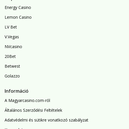
Energy Casino
Lemon Casino
LV Bet
V.Vegas
NVcasino
20Bet
Betwest
Golazzo
Információ
A Magyarcasino.com-ról
Általános Szerződési Feltételek
Adatvédelmi és sütikre vonatkozó szabályzat