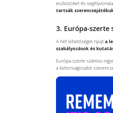
eszközöket és segélyvonal
tartsák szerencsejátékuk
3. Európa-szerte
A hét lehetőséget nyújt
a l
szabályozások és kutatá
Európa-szerte számos ingy
a biztonságosabb szerencse