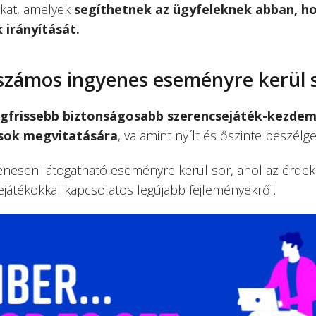
akat, amelyek
segíthetnek az ügyfeleknek abban, h
 irányítását.
 számos ingyenes eseményre kerül 
egfrissebb biztonságosabb szerencsejáték-kezde
sok megvitatására
, valamint nyílt és őszinte beszélg
enesen látogatható eseményre kerül sor, ahol az érde
játékokkal kapcsolatos legújabb fejleményekről.