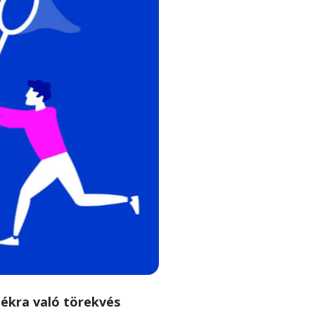
tékra való törekvés