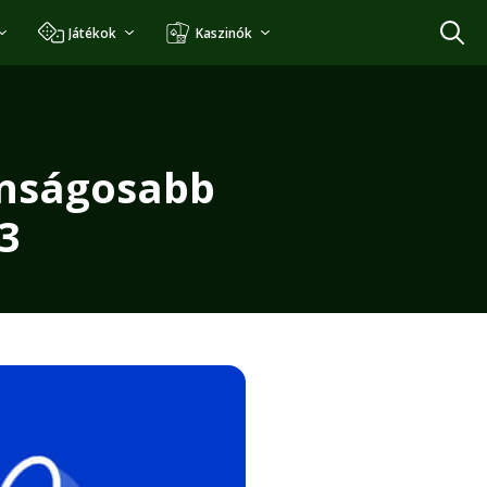
Játékok
Kaszinók
onságosabb
3