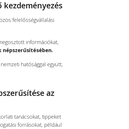
elő kezdeményezés
zös felelősségvállalási
megosztott információkat,
k népszerűsítésében.
nemzeti hatósággal együtt,
pszerűsítése az
orlati tanácsokat, tippeket
ogatási forrásokat, például