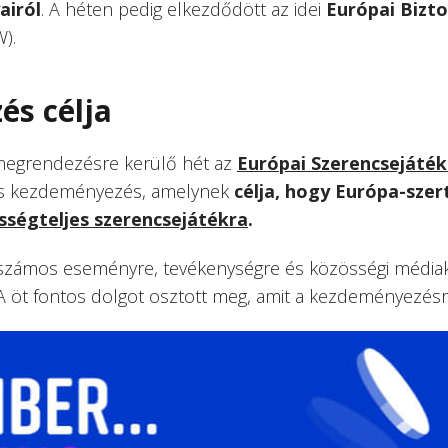
airól
. A héten pedig elkezdődött az idei
Európai Bizt
).
s célja
megrendezésre kerülő hét az
Európai Szerencsejáték
ves kezdeményezés, amelynek
célja, hogy Európa-szert
ősségteljes szerencsejátékra
.
 számos eseményre, tevékenységre és közösségi médiak
 öt fontos dolgot osztott meg, amit a kezdeményezésrő