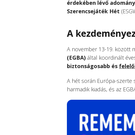
érdekében lévő adomány
Szerencsejáték Hét
(ESGW
A kezdeményezé
A november 13-19. között 
(EGBA)
által koordinált é
biztonságosabb és
felel
A hét során Európa-szerte
harmadik kiadás, és az EGBA