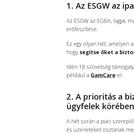
1. Az ESGW az ip
Az ESGW az EGBA, tagjai, má
erőfeszítése.
Ez egy olyan hét, amelyen a
hogy
segítse őket a bizt
Idén 18 szövetség támogatj
például a
GamCare
-el.
2. A prioritás a 
ügyfelek körébe
A hét során a piaci szerepl
és üzeneteket osztanak meg,