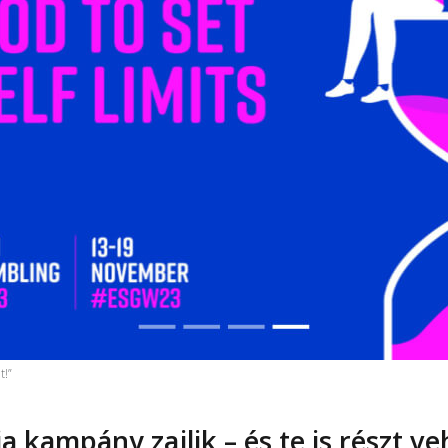
t!”
a kampány zajlik – és te is részt v