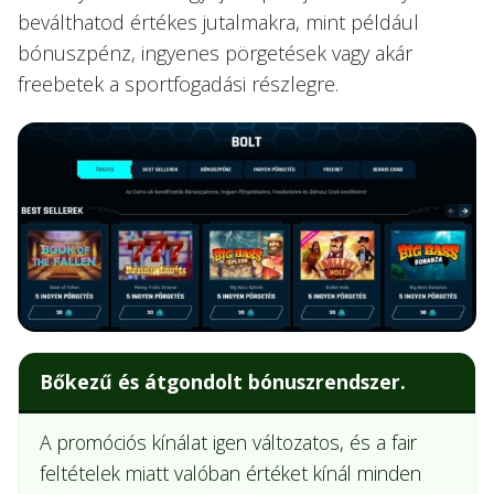
beválthatod értékes jutalmakra, mint például
bónuszpénz, ingyenes pörgetések vagy akár
freebetek a sportfogadási részlegre.
Bőkezű és átgondolt bónuszrendszer.
A promóciós kínálat igen változatos, és a fair
feltételek miatt valóban értéket kínál minden