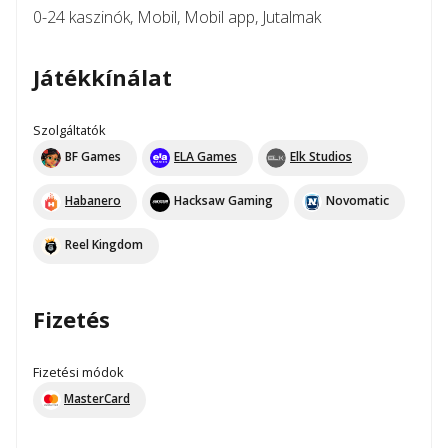
0-24 kaszinók, Mobil, Mobil app, Jutalmak
Játékkínálat
Szolgáltatók
BF Games
ELA Games
Elk Studios
Habanero
Hacksaw Gaming
Novomatic
Reel Kingdom
Fizetés
Fizetési módok
MasterCard