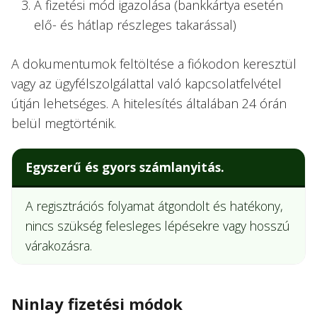
A fizetési mód igazolása (bankkártya esetén
elő- és hátlap részleges takarással)
A dokumentumok feltöltése a fiókodon keresztül
vagy az ügyfélszolgálattal való kapcsolatfelvétel
útján lehetséges. A hitelesítés általában 24 órán
belül megtörténik.
Egyszerű és gyors számlanyitás.
A regisztrációs folyamat átgondolt és hatékony,
nincs szükség felesleges lépésekre vagy hosszú
várakozásra.
Ninlay fizetési módok