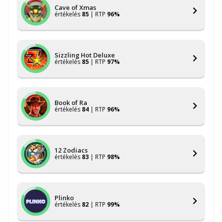
Cave of Xmas
értékelés
85
| RTP
96%
Sizzling Hot Deluxe
értékelés
85
| RTP
97%
Book of Ra
értékelés
84
| RTP
96%
12 Zodiacs
értékelés
83
| RTP
98%
Plinko
értékelés
82
| RTP
99%