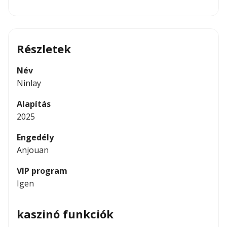
Részletek
Név
Ninlay
Alapítás
2025
Engedély
Anjouan
VIP program
Igen
kaszinó funkciók