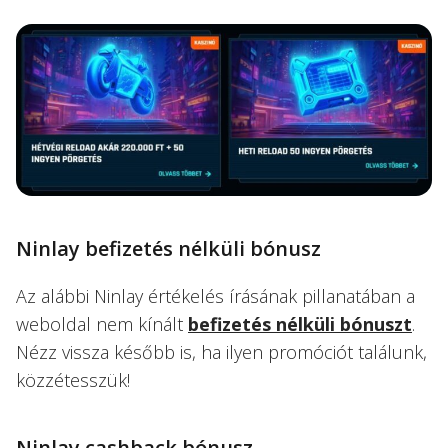
Ninlay befizetés nélküli bónusz
Az alábbi Ninlay értékelés írásának pillanatában a
weboldal nem kínált
befizetés nélküli bónuszt
.
Nézz vissza később is, ha ilyen promóciót találunk,
közzétesszük!
Ninlay cashback bónusz