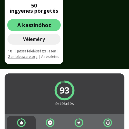
50
ingyenes pörgetés
A kaszinóhoz
Vélemény
18+ |Játssz felelősségteljesen |
Gambleaware.org
| A részletes
bónusz feltételekért látogass el
a kaszinó oldalára. |
Felhasználási feltételek
93
értékelés