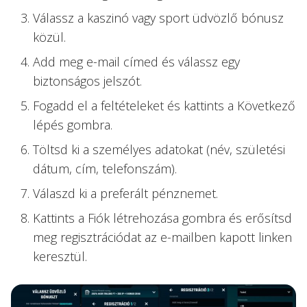
Válassz a kaszinó vagy sport üdvözlő bónusz
közül.
Add meg e-mail címed és válassz egy
biztonságos jelszót.
Fogadd el a feltételeket és kattints a Következő
lépés gombra.
Töltsd ki a személyes adatokat (név, születési
dátum, cím, telefonszám).
Válaszd ki a preferált pénznemet.
Kattints a Fiók létrehozása gombra és erősítsd
meg regisztrációdat az e-mailben kapott linken
keresztül.