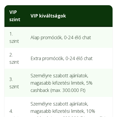
VIP
VIP kiváltságok
szint
1.
Alap promóciók, 0-24 élő chat
szint
2.
Extra promóciók, 0-24 élő chat
szint
Személyre szabott ajánlatok,
3.
magasabb kifizetési limitek, 5%
szint
cashback (max. 300.000 Ft)
Személyre szabott ajánlatok,
4.
magasabb kifizetési limitek, 10%