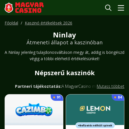
Főoldal
Kaszinó értékelések 2026
Ninlay
Átmeneti állapot a kaszinóban
A Ninlay jelenleg tulajdonosváltáson megy át, addig is böngészd
végig a többi elérhető értékelésünket!
Népszerű kaszinók
Partneri tájékoztatás:
A MagyarCasino megbízható
Mutass többet
partnerekkel együttműködve kínálja neked a legjobb ajánlatokat
91
84
- az oldalunkon található linkek egy része affiliate link, ami azt
jelenti, hogy jutalékot kaphatunk, számodra külön költség nélkül.
+Befizetés nélküli spinek