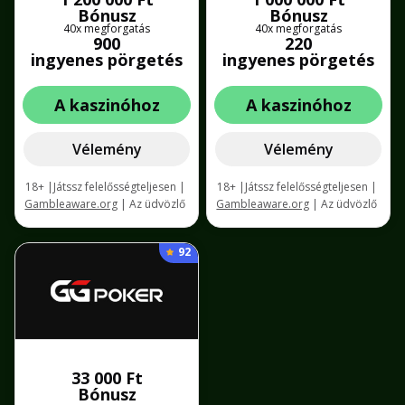
Bónusz
Bónusz
40x megforgatás
40x megforgatás
900
220
ingyenes pörgetés
ingyenes pörgetés
A kaszinóhoz
A kaszinóhoz
Vélemény
Vélemény
18+ |Játssz felelősségteljesen |
18+ |Játssz felelősségteljesen |
Gambleaware.org
| Az üdvözlő
Gambleaware.org
| Az üdvözlő
bónusz összegére 40x-es
ajánlatra vonatkozó minimális
megforgatás vonatkozik. |
befizetési limit 6000 Ft. |
92
Felhasználási feltételek
Felhasználási feltételek
33 000 Ft
Bónusz