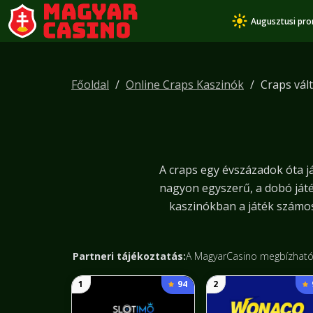
Augusztusi pr
Főoldal
Online Craps Kaszinók
Craps vál
A craps egy évszázadok óta já
nagyon egyszerű, a dobó játé
kaszinókban a játék számo
Partneri tájékoztatás:
A MagyarCasino megbízható pa
94
1
2