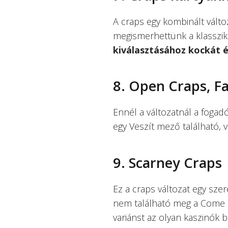
A craps egy kombinált válto
megismerhettünk a klasszik
kiválasztásához kockát é
8. Open Craps, F
Ennél a változatnál a fogad
egy Veszít mező található, v
9. Scarney Craps
Ez a craps változat egy sze
nem található meg a Come 
variánst az olyan kaszinók b