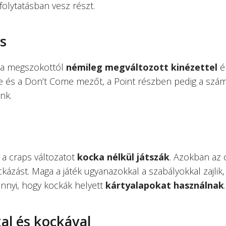
olytatásban vesz részt.
s
a a megszokottól
némileg megváltozott kinézettel
ér
 és a Don’t Come mezőt, a Point részben pedig a számo
nk.
 a craps változatot
kocka nélkül játszák
. Azokban az 
kockázást. Maga a játék ugyanazokkal a szabályokkal zajl
annyi, hogy kockák helyett
kártyalapokat használnak
.
al és kockával