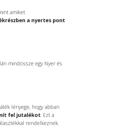
mint amiket
tékrészben a nyertes pont
blán mindössze egy Nyer és
 játék lényege, hogy abban
ít fel jutalékot
. Ezt a
választékkal rendelkeznek.