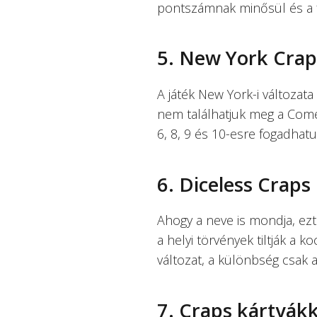
pontszámnak minősül és a f
5. New York Crap
A játék New York-i változat
nem találhatjuk meg a Come
6, 8, 9 és 10-esre fogadhatu
6. Diceless Craps
Ahogy a neve is mondja, ezt
a helyi törvények tiltják a 
változat, a különbség csak 
7. Craps kártyákk