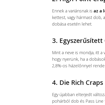
Ennek a variánsnak is
az a 
kettest, vagy hármast dob, 
dobása esetén lehet.
3. Egyszerűsített
Mint a neve is mondja, itt a
hogy nyerünk, ha a dobások ö
2,8%-os házelőnnyel rendel
4. Die Rich Craps
Egy újabban elterjedt válto
pohárból dob és Pass Line f