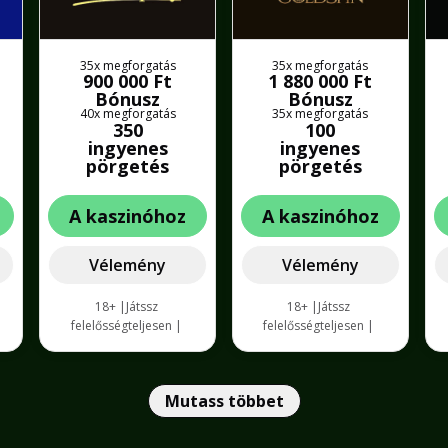
35x megforgatás
35x megforgatás
900 000 Ft
1 880 000 Ft
Bónusz
Bónusz
40x megforgatás
35x megforgatás
350
100
ingyenes
ingyenes
pörgetés
pörgetés
A kaszinóhoz
A kaszinóhoz
Vélemény
Vélemény
18+ |Játssz
18+ |Játssz
felelősségteljesen |
felelősségteljesen |
Gambleaware.org
| A
Gambleaware.org
| Az
re
bónuszösszegre 35x-ös, a
üdvözlő bónusz összegére
pörgetésekre 40x-es
és a pörgetésekre 35x-ös
Mutass többet
megforgatás vonatkozik. |
megforgatás vonatkozik. |
b
 |
Felhasználási feltételek
Felhasználási feltételek