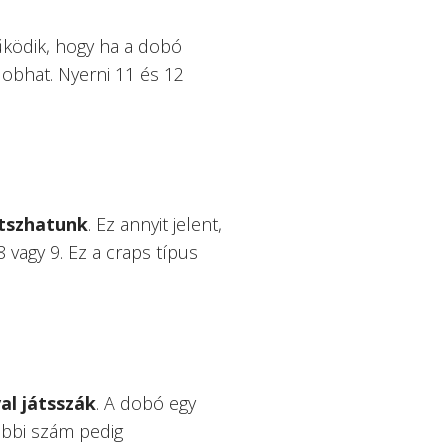
űködik, hogy ha a dobó
dobhat. Nyerni 11 és 12
átszhatunk
. Ez annyit jelent,
 vagy 9. Ez a craps típus
al játsszák
. A dobó egy
öbbi szám pedig